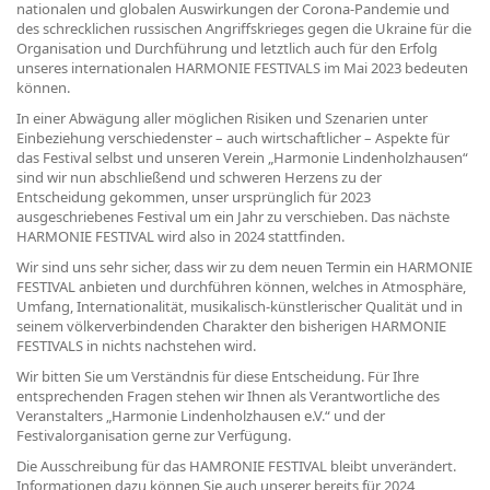
nationalen und globalen Auswirkungen der Corona-Pandemie und
des schrecklichen russischen Angriffskrieges gegen die Ukraine für die
Organisation und Durchführung und letztlich auch für den Erfolg
unseres internationalen HARMONIE FESTIVALS im Mai 2023 bedeuten
können.
In einer Abwägung aller möglichen Risiken und Szenarien unter
Einbeziehung verschiedenster – auch wirtschaftlicher – Aspekte für
das Festival selbst und unseren Verein „Harmonie Lindenholzhausen“
sind wir nun abschließend und schweren Herzens zu der
Entscheidung gekommen, unser ursprünglich für 2023
ausgeschriebenes Festival um ein Jahr zu verschieben. Das nächste
HARMONIE FESTIVAL wird also in 2024 stattfinden.
Wir sind uns sehr sicher, dass wir zu dem neuen Termin ein HARMONIE
FESTIVAL anbieten und durchführen können, welches in Atmosphäre,
Umfang, Internationalität, musikalisch-künstlerischer Qualität und in
seinem völkerverbindenden Charakter den bisherigen HARMONIE
FESTIVALS in nichts nachstehen wird.
Wir bitten Sie um Verständnis für diese Entscheidung. Für Ihre
entsprechenden Fragen stehen wir Ihnen als Verantwortliche des
Veranstalters „Harmonie Lindenholzhausen e.V.“ und der
Festivalorganisation gerne zur Verfügung.
Die Ausschreibung für das HAMRONIE FESTIVAL bleibt unverändert.
Informationen dazu können Sie auch unserer bereits für 2024