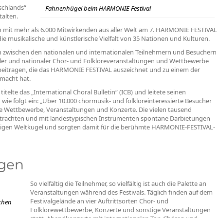
tschlands“
Fahnenhügel beim HARMONIE Festival
alten.
mit mehr als 6.000 Mitwirkenden aus aller Welt am 7. HARMONIE FESTIVAL
die musikalische und künstlerische Vielfalt von 35 Nationen und Kulturen.
ion zwischen den nationalen und internationalen Teilnehmern und Besuchern
er und nationaler Chor- und Folkloreveranstaltungen und Wettbewerbe
beitragen, die das HARMONIE FESTIVAL auszeichnet und zu einem der
emacht hat.
te das „International Choral Bulletin“ (ICB) und leitete seinen
e folgt ein: „Über 10.000 chormusik- und folkloreinteressierte Besucher
e Wettbewerbe, Veranstaltungen und Konzerte. Die vielen tausend
estrachten und mit landestypischen Instrumenten spontane Darbietungen
sigen Weltkugel und sorgten damit für die berühmte HARMONIE-FESTIVAL-
ngen
So vielfältig die Teilnehmer, so vielfältig ist auch die Palette an
Veranstaltungen während des Festivals. Täglich finden auf dem
Festivalgelände an vier Auftrittsorten Chor- und
chen
Folklorewettbewerbe, Konzerte und sonstige Veranstaltungen