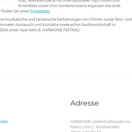
statt. Abendkonzerte mit internationalen Top-Chören und
Ensembles sowie Chor-Sonderkonzerte ergänzen das breit
 finden Sie unter
Programm
.
are musikalische und tänzerische Darbietungen von Chören sowie Tanz- und
tionalen Austausch und Kontakte sowie echte Gastfreundschaft in
2024 unser Gast beim 8. HARMONIE FESTIVAL!
Adresse
Tube
!
HARMONIE Lindenholzhausen e.V.
Marco Löw (1. Vorsitzender)