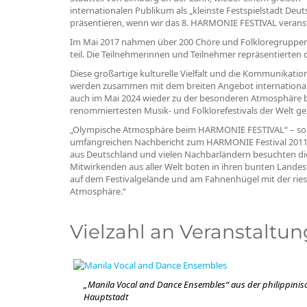
internationalen Publikum als „kleinste Festspielstadt Deu
präsentieren, wenn wir das 8. HARMONIE FESTIVAL veranst
Im Mai 2017 nahmen über 200 Chöre und Folkloregruppen 
teil. Die Teilnehmerinnen und Teilnehmer repräsentierten 
Diese großartige kulturelle Vielfalt und die Kommunikat
werden zusammen mit dem breiten Angebot international
auch im Mai 2024 wieder zu der besonderen Atmosphäre 
renommiertesten Musik- und Folklorefestivals der Welt g
„Olympische Atmosphäre beim HARMONIE FESTIVAL“ – so titel
umfangreichen Nachbericht zum HARMONIE Festival 2011 wi
aus Deutschland und vielen Nachbarländern besuchten di
Mitwirkenden aus aller Welt boten in ihren bunten Land
auf dem Festivalgelände und am Fahnenhügel mit der rie
Atmosphäre.“
Vielzahl an Veranstaltu
„Manila Vocal and Dance Ensembles“ aus der philippinis
Hauptstadt