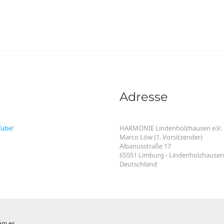
Adresse
Tube
!
HARMONIE Lindenholzhausen e.V.
Marco Löw (1. Vorsitzender)
Albanusstraße 17
65551 Limburg - Lindenholzhausen
Deutschland
em.es